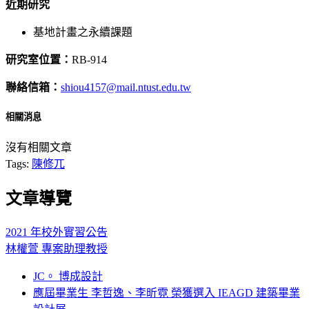
近期研究
基地計畫之永續課題
研究室位置：
RB-914
聯絡信箱：
shiou4157@mail.ntust.edu.tw
相關消息
沒有相關文章
Tags:
陳修兀
文章導覽
2021 年校外實習公告
林權萱 專案助理教授
JC。 博成設計
應屆畢業生 李哲逸、李昕霓 榮獲選入 IEAGD 建築畢業