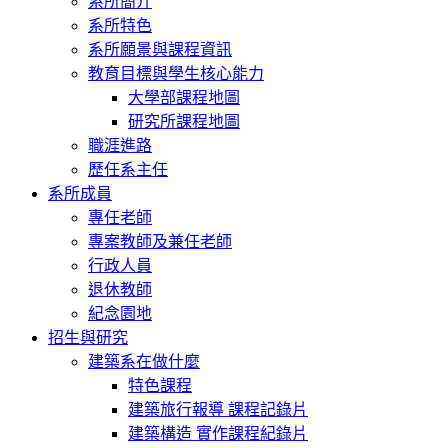
系所簡介
系所特色
系所願景與課程資訊
教育目標與學生核心能力
大學部課程地圖
研究所課程地圖
職涯進路
歷任系主任
系所成員
專任老師
專案教師及兼任老師
行政人員
退休教師
紀念園地
招生與研究
建築系在做什麼
特色課程
建築旅行報導 課程記錄片
建築構造 實作課程紀錄片