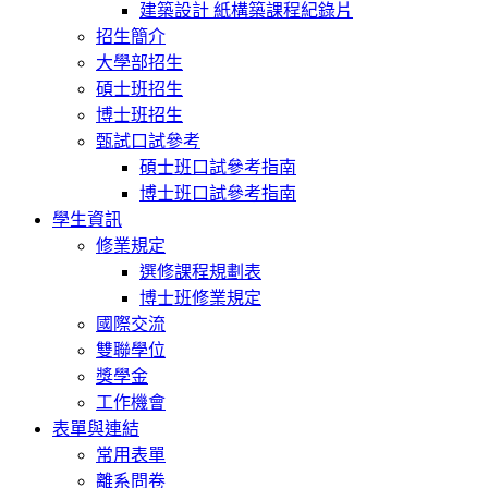
建築設計 紙構築課程紀錄片
招生簡介
大學部招生
碩士班招生
博士班招生
甄試口試參考
碩士班口試參考指南
博士班口試參考指南
學生資訊
修業規定
選修課程規劃表
博士班修業規定
國際交流
雙聯學位
獎學金
工作機會
表單與連結
常用表單
離系問卷