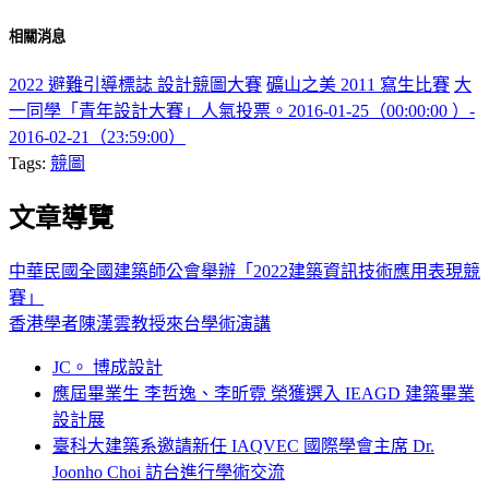
相關消息
2022 避難引導標誌 設計競圖大賽
礦山之美 2011 寫生比賽
大
一同學「青年設計大賽」人氣投票。2016-01-25（00:00:00 ）-
2016-02-21（23:59:00）
Tags:
競圖
文章導覽
中華民國全國建築師公會舉辦「2022建築資訊技術應用表現競
賽」
香港學者陳漢雲教授來台學術演講
JC。 博成設計
應屆畢業生 李哲逸、李昕霓 榮獲選入 IEAGD 建築畢業
設計展
臺科大建築系邀請新任 IAQVEC 國際學會主席 Dr.
Joonho Choi 訪台進行學術交流