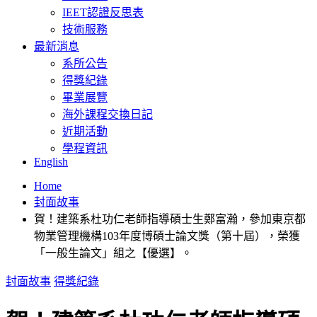
IEET認證反思表
技術服務
最新消息
系所公告
得獎紀錄
畢業展覽
海外課程交換日記
近期活動
學程資訊
English
Home
封面故事
賀！建築系杜功仁老師指導碩士生鄭富瀚，參加東京都
物業管理機構103年度博碩士論文獎（第十屆），榮獲
「一般生論文」組之【優選】。
封面故事
得獎紀錄