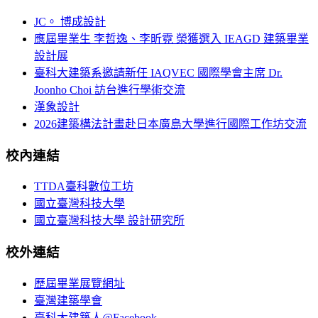
JC。 博成設計
應屆畢業生 李哲逸、李昕霓 榮獲選入 IEAGD 建築畢業
設計展
臺科大建築系邀請新任 IAQVEC 國際學會主席 Dr.
Joonho Choi 訪台進行學術交流
漢象設計
2026建築構法計畫赴日本廣島大學進行國際工作坊交流
校內連結
TTDA臺科數位工坊
國立臺灣科技大學
國立臺灣科技大學 設計研究所
校外連結
歷屆畢業展覽網址
臺灣建築學會
臺科大建築人@Facebook