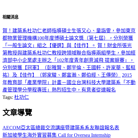
相關消息
賀！建築系杜功仁老師指導碩士生張又心、童詣雯，參加東京
都物業管理機構100年度博碩士論文獎（第七屆），分別榮獲
「一般生論文」組之【優選】與【佳作】。
賀！財金所張光
第教授與建築系杜功仁教授跨領域聯合指導兩組學生，參加經
濟部中小企業處主辦之「102年度青年創意滅飛 提案競賽」，
分別榮獲【冠軍】（彭雅賢、鄭宇倫、王國軒、許家華、藍梃
祐）及【佳作】（郭家駿、鄭富瀚、鄭伯經、王傳榮）
2015
年教育部「產業學院」計畫－國立台灣科技大學建築系「不動
產管理學分學程專班」熱烈招生中，有意者從速報名
Tags:
杜功仁
文章導覽
AECOM亞太區總裁交流講座暨建築系系友聯誼報名表
新加坡學生海外實習募集 Call for Oversea Internship