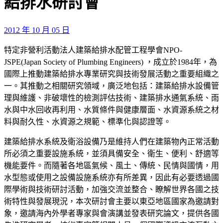
給排水研討會
2012 年 10 月 05 日
特定非營利活動法人建築給排水配管工程學會NPO-
JSPE(Japan Society of Plumbing Engineers) ，成立於1984年，為
國際上推動建築給排水專業研究與技術發展活動之重要組織之
一。其推動之相關研究領域，廣泛地包括：建築給排水設備管
理與維護、非破壞性的檢測評估技術、建築排水通氣系統、雨
水與中水回收再利用、水質條件與健康層面、水資源系統之材
料與耐久性、水資源之規範、標準化與認證等。
建築給排水系統及衛浴設備乃是維持人們在建築物內正常活動
所必須之重要設施系統，並須具備安全、衛生、便利、舒適等
機能要件。而隨著各地區氣候、風土、傳統、民情與國情，用
水型態或使用之設備設施系統亦有所差異，因此有必要透過國
際學術與技術研討活動，加強交流並整合、瞭解世界各國之技
術特性與發展現況，本次研討會主要以東亞地區國家為邀請對
象，邀請海內外學者專家與會演講並發表研究論文，提供各國