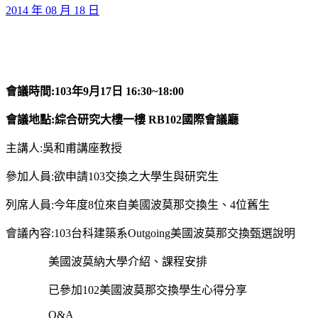
2014 年 08 月 18 日
會議時間
:
103
年
9
月
17
日
16:30~18:00
會議地點
:
綜合研究大樓一樓
RB102
國際會議廳
主講人:吳和甫講座教授
參加人員:欲申請103交換之大學生與研究生
列席人員:今年度8位來自美國波莫那交換生、4位舊生
會議內容:103台科建築系Outgoing美國波莫那交換甄選說明
美國波莫納大學介紹、課程安排
已參加102美國波莫那交換學生心得分享
Q&A