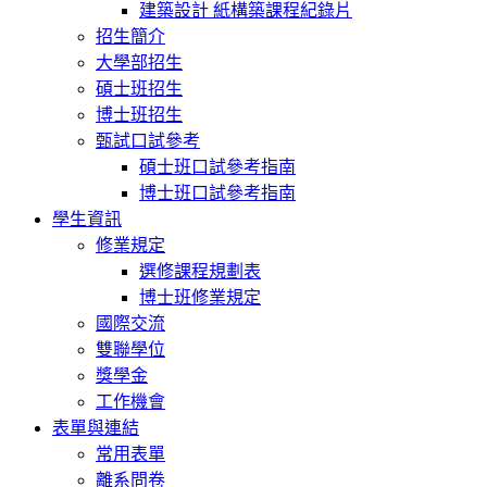
建築設計 紙構築課程紀錄片
招生簡介
大學部招生
碩士班招生
博士班招生
甄試口試參考
碩士班口試參考指南
博士班口試參考指南
學生資訊
修業規定
選修課程規劃表
博士班修業規定
國際交流
雙聯學位
獎學金
工作機會
表單與連結
常用表單
離系問卷