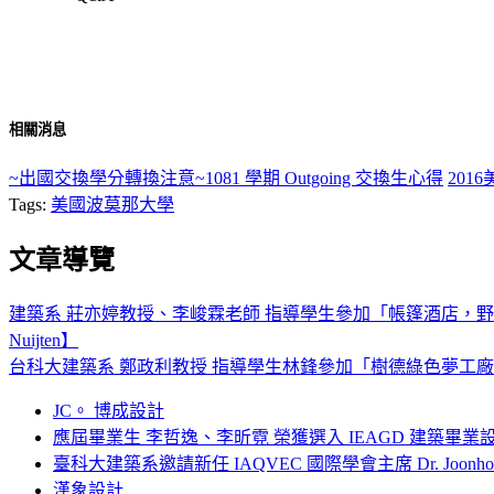
相關消息
~出國交換學分轉換注意~1081 學期 Outgoing 交換生心得
201
Tags:
美國波莫那大學
文章導覽
建築系 莊亦婷教授、李峻霖老師 指導學生參加「帳篷酒店，野奢傳奇
Nuijten】
台科大建築系 鄭政利教授 指導學生林鋒參加「樹德綠色夢工
JC。 博成設計
應屆畢業生 李哲逸、李昕霓 榮獲選入 IEAGD 建築畢業
臺科大建築系邀請新任 IAQVEC 國際學會主席 Dr. Joonh
漢象設計