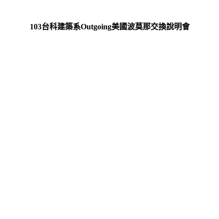
103
台科建築系
Outgoing
美國波莫那交換說明會