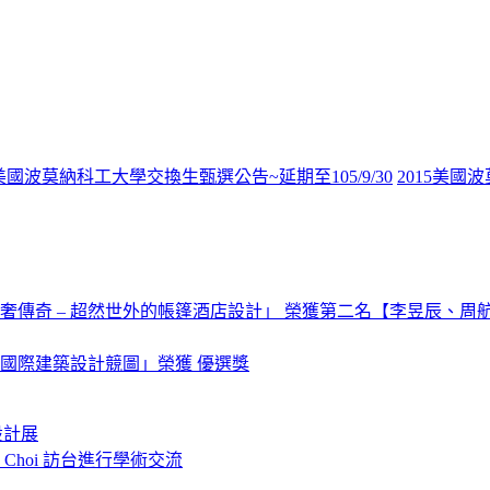
6美國波莫納科工大學交換生甄選公告~延期至105/9/30
2015美
 – 超然世外的帳篷酒店設計」 榮獲第二名【李昱辰、周航寧、Mart
廠國際建築設計競圖」榮獲 優選獎
設計展
o Choi 訪台進行學術交流