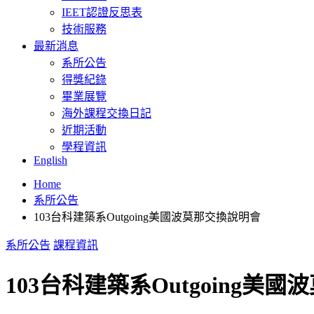
IEET認證反思表
技術服務
最新消息
系所公告
得獎紀錄
畢業展覽
海外課程交換日記
近期活動
學程資訊
English
Home
系所公告
103台科建築系Outgoing美國波莫那交換說明會
系所公告
課程資訊
103台科建築系Outgoing美