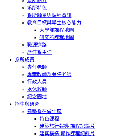
系所簡介
系所特色
系所願景與課程資訊
教育目標與學生核心能力
大學部課程地圖
研究所課程地圖
職涯進路
歷任系主任
系所成員
專任老師
專案教師及兼任老師
行政人員
退休教師
紀念園地
招生與研究
建築系在做什麼
特色課程
建築旅行報導 課程記錄片
建築構造 實作課程紀錄片