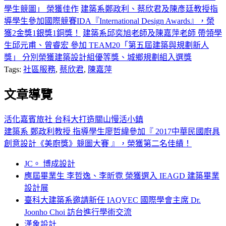
學生競圖」 榮獲佳作
建築系鄭政利、蔡欣君及陳彥廷教授指
導學生參加國際競賽IDA『International Design Awards』，榮
獲2金獎1銀獎1銅獎！
建築系邱奕旭老師及陳嘉萍老師 帶領學
生邱元甫、曾睿宏 參加 TEAM20「第五屆建築與規劃新人
獎」 分別榮獲建築設計組優等獎、城鄉規劃組入選獎
Tags:
社區服務
,
蔡欣君
,
陳嘉萍
文章導覽
活化嘉賓旅社 台科大打造關山慢活小鎮
建築系 鄭政利教授 指導學生廖哲緯參加『 2017中華民國廚具
創意設計《美廚獎》競圖大賽 』，榮獲第二名佳績！
JC。 博成設計
應屆畢業生 李哲逸、李昕霓 榮獲選入 IEAGD 建築畢業
設計展
臺科大建築系邀請新任 IAQVEC 國際學會主席 Dr.
Joonho Choi 訪台進行學術交流
漢象設計