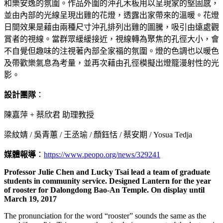
和樂安逸的氛圍。作品外圍的沖孔木板用以呈現家的堅固感，
並由內部的光線呈現出雞的花燈，透露出家帶來的溫暖。花燈
日間效果是藉由兩種尺寸沖孔排列出雞的圖騰，吸引由遠處觀
賞者的視線。當群眾緩緩接近，視線轉為聚焦的孔徑大小，會
不自覺但趣味的注視著內部全家福的氛圍。燈的色調也以暖色
及帶歡樂氣息為考量，並再次藉由孔徑模擬出燈籠漫射性的光
影。
設計團隊
：
陳嘉萍 + 蔡欣君 助理教授
梁紋婧 / 吳青蕙 / 王丞瑜 / 顏鈺恬 / 蔡安期 / Yosua Tedja
媒體報導
：
https://www.peopo.org/news/329241
Professor Julie Chen and Lucky Tsai lead a team of graduate
students in community service. Designed Lantern for the year
of rooster for Dalongdong Bao-An Temple. On display until
March 19, 2017
The pronunciation for the word “rooster” sounds the same as the