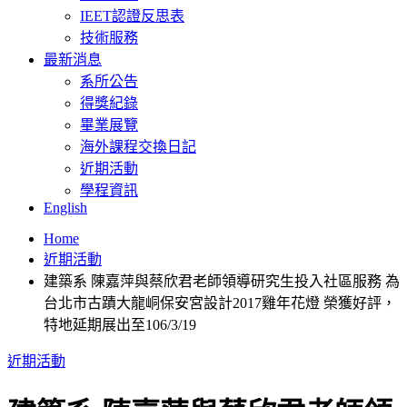
IEET認證反思表
技術服務
最新消息
系所公告
得獎紀錄
畢業展覽
海外課程交換日記
近期活動
學程資訊
English
Home
近期活動
建築系 陳嘉萍與蔡欣君老師領導研究生投入社區服務 為
台北市古蹟大龍峒保安宮設計2017雞年花燈 榮獲好評，
特地延期展出至106/3/19
近期活動