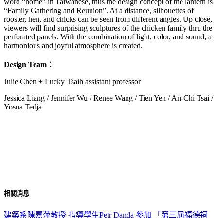
word “home” in Taiwanese, thus the design concept of the lantern is
“Family Gathering and Reunion”. At a distance, silhouettes of
rooster, hen, and chicks can be seen from different angles. Up close,
viewers will find surprising sculptures of the chicken family thru the
perforated panels. With the combination of light, color, and sound; a
harmonious and joyful atmosphere is created.
Design Team
：
Julie Chen + Lucky Tsaih assistant professor
Jessica Liang / Jennifer Wu / Renee Wang / Tien Yen / An-Chi Tsai /
Yosua Tedja
相關消息
建築系陳嘉萍教授 指導學生Petr Danda 參加 「第三屆福德祠