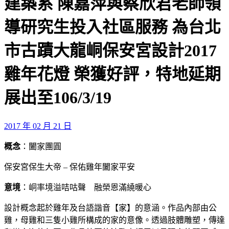
建築系 陳嘉萍與蔡欣君老師領
導研究生投入社區服務 為台北
市古蹟大龍峒保安宮設計2017
雞年花燈 榮獲好評，特地延期
展出至106/3/19
2017 年 02 月 21 日
概念
：闔家團圓
保安宮保生大帝 – 保佑雞年闔家平安
意境
：峒率境溢咭咕聲 融榮恩滿繞暖心
設計概念起於雞年及台語諧音【家】的意涵。作品內部由公
雞，母雞和三隻小雞所構成的家的意像。透過肢體雕塑，傳達