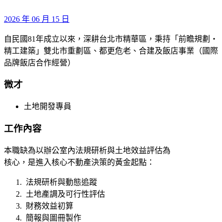
2026 年 06 月 15 日
自民國81年成立以來，深耕台北市精華區，秉持「前瞻規劃・
精工建築」雙北市重劃區、都更危老、合建及飯店事業（國際
品牌飯店合作經營）
微才
土地開發專員
工作內容
本職缺為以辦公室內法規研析與土地效益評估為
核心，是進入核心不動產決策的黃金起點：
法規研析與動態追蹤
土地產調及可行性評估
財務效益初算
簡報與圖冊製作