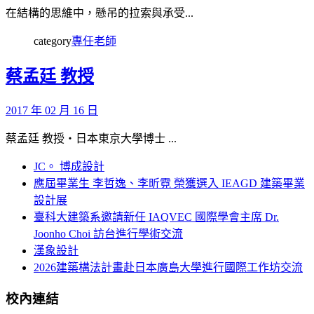
在結構的思維中，懸吊的拉索與承受...
category
專任老師
蔡孟廷 教授
2017 年 02 月 16 日
蔡孟廷 教授‧日本東京大學博士 ...
JC。 博成設計
應屆畢業生 李哲逸、李昕霓 榮獲選入 IEAGD 建築畢業
設計展
臺科大建築系邀請新任 IAQVEC 國際學會主席 Dr.
Joonho Choi 訪台進行學術交流
漢象設計
2026建築構法計畫赴日本廣島大學進行國際工作坊交流
校內連結