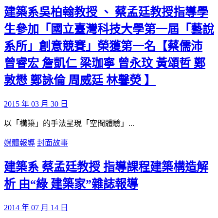
建築系吳柏翰教授 、 蔡孟廷教授指導學
生參加「國立臺灣科技大學第一屆「藝說
系所」創意競賽」榮獲第一名【蔡儒沛
曾睿宏 詹凱仁 梁珈寧 曾永玟 黃頌哲 鄭
敦懋 鄭詠倫 周威廷 林馨熒 】
2015 年 03 月 30 日
以「構築」的手法呈現「空間體驗」...
媒體報導
封面故事
建築系 蔡孟廷教授 指導課程建築構造解
析 由“綠 建築家”雜誌報導
2014 年 07 月 14 日