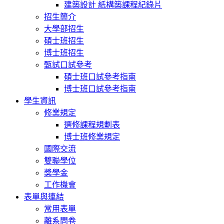
建築設計 紙構築課程紀錄片
招生簡介
大學部招生
碩士班招生
博士班招生
甄試口試參考
碩士班口試參考指南
博士班口試參考指南
學生資訊
修業規定
選修課程規劃表
博士班修業規定
國際交流
雙聯學位
獎學金
工作機會
表單與連結
常用表單
離系問卷