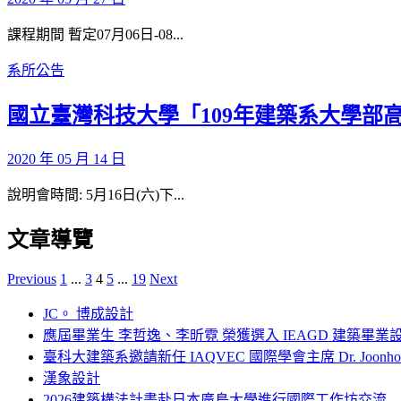
課程期間 暫定07月06日-08...
系所公告
國立臺灣科技大學「109年建築系大學部
2020 年 05 月 14 日
說明會時間: 5月16日(六)下...
文章導覽
Previous
1
...
3
4
5
...
19
Next
JC。 博成設計
應屆畢業生 李哲逸、李昕霓 榮獲選入 IEAGD 建築畢業
臺科大建築系邀請新任 IAQVEC 國際學會主席 Dr. Joonh
漢象設計
2026建築構法計畫赴日本廣島大學進行國際工作坊交流