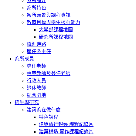
系所簡介
系所特色
系所願景與課程資訊
教育目標與學生核心能力
大學部課程地圖
研究所課程地圖
職涯進路
歷任系主任
系所成員
專任老師
專案教師及兼任老師
行政人員
退休教師
紀念園地
招生與研究
建築系在做什麼
特色課程
建築旅行報導 課程記錄片
建築構造 實作課程紀錄片