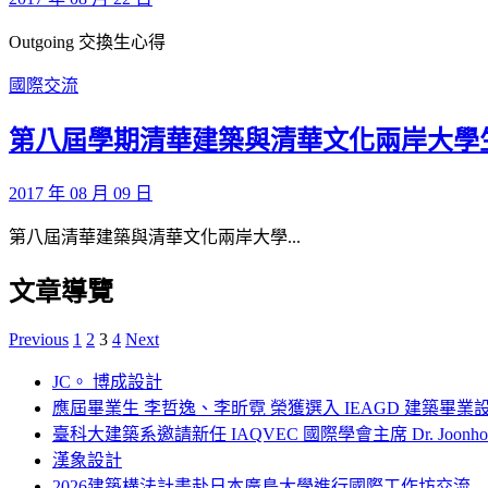
Outgoing 交換生心得
國際交流
第八屆學期清華建築與清華文化兩岸大學
2017 年 08 月 09 日
第八屆清華建築與清華文化兩岸大學...
文章導覽
Previous
1
2
3
4
Next
JC。 博成設計
應屆畢業生 李哲逸、李昕霓 榮獲選入 IEAGD 建築畢業
臺科大建築系邀請新任 IAQVEC 國際學會主席 Dr. Joonh
漢象設計
2026建築構法計畫赴日本廣島大學進行國際工作坊交流