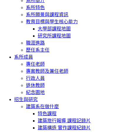
系所簡介
系所特色
系所願景與課程資訊
教育目標與學生核心能力
大學部課程地圖
研究所課程地圖
職涯進路
歷任系主任
系所成員
專任老師
專案教師及兼任老師
行政人員
退休教師
紀念園地
招生與研究
建築系在做什麼
特色課程
建築旅行報導 課程記錄片
建築構造 實作課程紀錄片