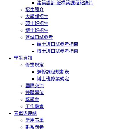
建築設計 紙構築課程紀錄片
招生簡介
大學部招生
碩士班招生
博士班招生
甄試口試參考
碩士班口試參考指南
博士班口試參考指南
學生資訊
修業規定
選修課程規劃表
博士班修業規定
國際交流
雙聯學位
獎學金
工作機會
表單與連結
常用表單
離系問卷