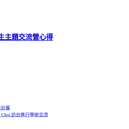
生主題交流營心得
設計展
o Choi 訪台進行學術交流