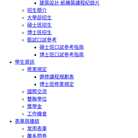
建築設計 紙構築課程紀錄片
招生簡介
大學部招生
碩士班招生
博士班招生
甄試口試參考
碩士班口試參考指南
博士班口試參考指南
學生資訊
修業規定
選修課程規劃表
博士班修業規定
國際交流
雙聯學位
獎學金
工作機會
表單與連結
常用表單
離系問卷