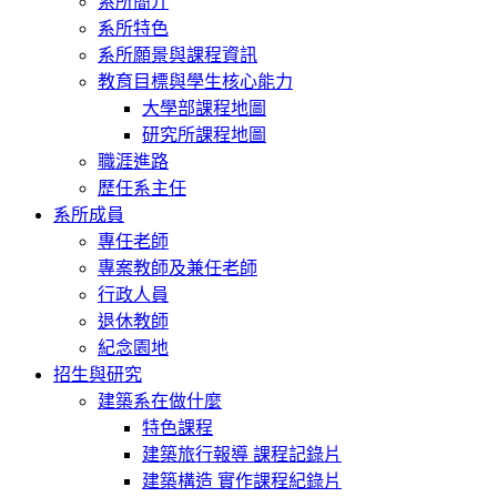
系所簡介
系所特色
系所願景與課程資訊
教育目標與學生核心能力
大學部課程地圖
研究所課程地圖
職涯進路
歷任系主任
系所成員
專任老師
專案教師及兼任老師
行政人員
退休教師
紀念園地
招生與研究
建築系在做什麼
特色課程
建築旅行報導 課程記錄片
建築構造 實作課程紀錄片