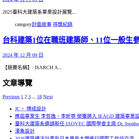
2025臺科大建築系畢業設計展覽...
category
封面故事
得獎紀錄
台科建築1位在職班建築師、11位一般生參加I
2024 年 12 月 09 日
【競賽名稱】: ISARCH A...
文章導覽
Previous
1
2
3
...
18
Next
JC。 博成設計
應屆畢業生 李哲逸、李昕霓 榮獲選入 IEAGD 建築畢業
臺科大建築系邀請新任 IAQVEC 國際學會主席 Dr. Joonh
漢象設計
2026建築構法計畫赴日本廣島大學進行國際工作坊交流