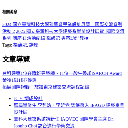
相關消息
2024 國立臺灣科技大學建築系畢業設計展覽 – 國際交流系列
活動 2
2025 國立臺灣科技大學建築系畢業設計展覽_國際交流
系列 講座 II 活動紀錄
楊馥妃 專案助理教授
Tags:
楊馥妃
,
講座
文章導覽
台科建築1位在職班建築師、11位一般生參加ISARCH Award
榮獲1銀1銅7優選
拓展國際視野：旅讀東京建築交流課程記錄
JC。 博成設計
應屆畢業生 李哲逸、李昕霓 榮獲選入 IEAGD 建築畢業
設計展
臺科大建築系邀請新任 IAQVEC 國際學會主席 Dr.
Joonho Choi 訪台進行學術交流