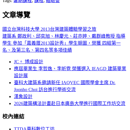
Tags:
暑期課程
,
課程
,
體驗營
文章導覽
國立台灣科技大學 2013台灣建築體驗學習之旅
建築系 鄭政利、邱奕旭、林慶元、莊亦婷、戴群峰教授 指導
學生 參加「嘉義厝2013設計秀」學生競圖，榮獲 四組第一
名、及第三名、第四名等多項佳績
JC。 博成設計
應屆畢業生 李哲逸、李昕霓 榮獲選入 IEAGD 建築畢業
設計展
臺科大建築系邀請新任 IAQVEC 國際學會主席 Dr.
Joonho Choi 訪台進行學術交流
漢象設計
2026建築構法計畫赴日本廣島大學進行國際工作坊交流
校內連結
TTDA臺科數位工坊