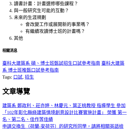
讀書計畫：計畫選修哪些課程？
與一般研究生可能的互動？
未來的生涯規劃
會改變工作或展開新的事業嗎？
有繼續攻讀博士班的計畫嗎？
其他
相關消息
臺科大建築系 碩、博士班甄試招生口試參考指南
臺科大建築
系 博士班推甄口試參考指南
Tags:
口試
,
招生
文章導覽
建築系 鄭政利、莊亦婷、林慶元、葉正桃教授 指導學生 參加
「102年彰化縣綠建築情境創意設計比賽實施計畫」 榮獲 第一
名、第二名、佳作等佳績
申請交換生（荷蘭-安荷芬）的研究所同學，請將相關英語檢