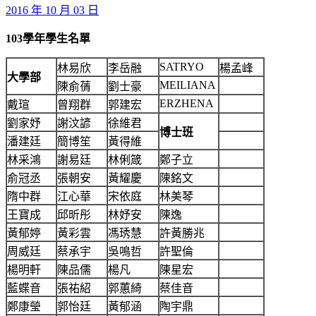
2016 年 10 月 03 日
103
學年學生名單
SATRYO
林易欣
李岳融
楊孟峰
大學部
MEILIANA
陳俞蒨
劉士豪
ERZHENA
戴瑄
曾翔群
郭建宏
劉家妤
謝汶諺
徐維君
博士班
潘建廷
簡博笙
黃得維
林采鴻
謝易廷
林俐箴
鄭子立
俞冠丞
張朝安
黃耀慶
陳銘文
隋中群
江心華
宋依庭
林美琴
王寶成
邱昕彤
林妤安
陳逸
黃郁婷
黃彩雲
馮琇慧
許黃勝兆
周威廷
蔡承宇
吳鳴哲
許聖倫
楊明軒
陳品儒
楊凡
陳星宏
藍蝶音
張祐紹
郭蕙綺
蔡佳音
鄭康瑩
郭怡廷
黃郁涵
陶宇鼎