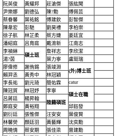
阮英俊
黃耀邦
莊滄傑
張紘聞
尹樂娜
劉德弘
陳?勳
傅佩芸
蔡眷馨
葉祐銘
傅建欽
彭智傑
陳韋宏
彭馳
劉昊禮
李柏崇
徐子航
林芷柔
蔡方婕
姜廷宜
潘紹庭
呂育庭
戴淯新
江南志
李禎綝
詹祥志
李欣潔
碩士班
湯?茵
葉力寧
盧珽瑞
廖偉修
謝侑錫
張竣淵
(
外
)
博士班
賴羿丞
黃秀中
林冠穎
catur
李長祐
劉元琦
簡佑霖
陳冠貿
林冠妤
李寧
碩士在職
呂蔣廷
楊昇翰
陸籍碩班
鄭庭安
黃裕翔
邱鈺發
劉衍廷
張惟傑
汪安安
葉俊賢
林馨熒
顏廷羽
黃藝輝
沈奕勳
周曉情
蔡安期
張佳梁
曾建勳