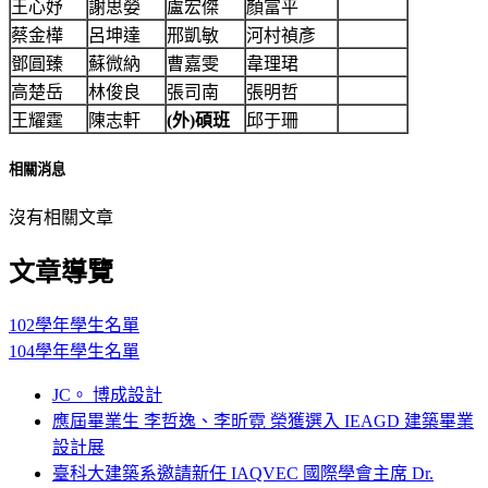
王心妤
謝思嫈
盧宏傑
顏富平
蔡金樺
呂坤達
邢凱敏
河村禎彥
鄧圓臻
蘇微納
曹嘉雯
韋理珺
高楚岳
林俊良
張司南
張明哲
王耀霆
陳志軒
(
外
)
碩班
邱于珊
相關消息
沒有相關文章
文章導覽
102學年學生名單
104學年學生名單
JC。 博成設計
應屆畢業生 李哲逸、李昕霓 榮獲選入 IEAGD 建築畢業
設計展
臺科大建築系邀請新任 IAQVEC 國際學會主席 Dr.