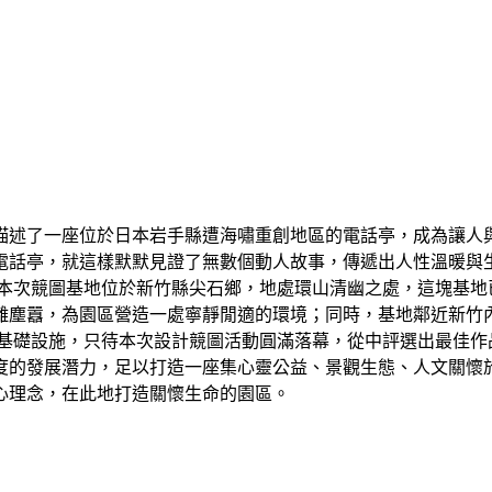
描述了⼀座位於⽇本岩⼿縣遭海嘯重創地區的電話亭，成為讓⼈
電話亭，就這樣默默⾒證了無數個動⼈故事，傳遞出⼈性溫暖與
 本次競圖基地位於新⽵縣尖⽯鄉，地處環⼭清幽之處，這塊基地
離塵囂，為園區營造⼀處寧靜閒適的環境；同時，基地鄰近新⽵
基礎設施，只待本次設計競圖活動圓滿落幕，從中評選出最佳作品
度的發展潛⼒，⾜以打造⼀座集⼼靈公益、景觀⽣態、⼈⽂關懷
⼼理念，在此地打造關懷⽣命的園區。