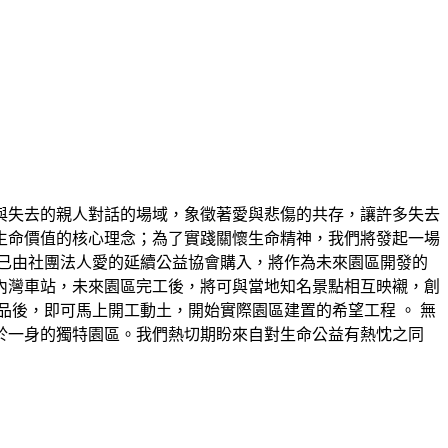
與失去的親⼈對話的場域，象徵著愛與悲傷的共存，讓許多失去
⽣命價值的核⼼理念；為了實踐關懷⽣命精神，我們將發起⼀場
已由社團法⼈愛的延續公益協會購入，將作為未來園區開發的
內灣⾞站，未來園區完⼯後，將可與當地知名景點相互映襯，創
後，即可⾺上開⼯動⼟，開始實際園區建置的希望⼯程 。 無
於⼀⾝的獨特園區。我們熱切期盼來⾃對⽣命公益有熱忱之同