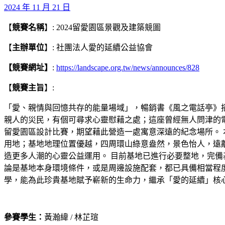
2024 年 11 月 21 日
【
競賽名稱
】: 2024留愛園區景觀及建築競圖
【
主辦單位
】: 社團法人愛的延續公益協會
【競賽網址】
:
https://landscape.org.tw/news/announces/828
【
競賽主旨
】:
「愛、親情與回憶共存的能量場域」，暢銷書《風之電話亭》
親⼈的災⺠，有個可尋求⼼靈慰藉之處；這座曾經無⼈問津的
留愛園區設計比賽，期望藉此營造⼀處寓意深遠的紀念場所。
⽤地；基地地理位置優越，四周環⼭綠意盎然，景⾊怡⼈，遠
造更多⼈潮的⼼靈公益運⽤。 ⽬前基地已進⾏必要整地，完備
論是基地本⾝環境條件，或是周邊設施配套，都已具備相當程
學，能為此珍貴基地賦予嶄新的⽣命⼒，繼承「愛的延續」核
參賽學生：
黃瀚緯 / 林芷瑄