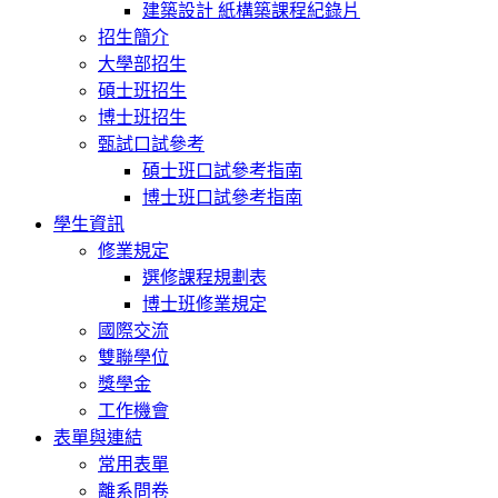
建築設計 紙構築課程紀錄片
招生簡介
大學部招生
碩士班招生
博士班招生
甄試口試參考
碩士班口試參考指南
博士班口試參考指南
學生資訊
修業規定
選修課程規劃表
博士班修業規定
國際交流
雙聯學位
獎學金
工作機會
表單與連結
常用表單
離系問卷