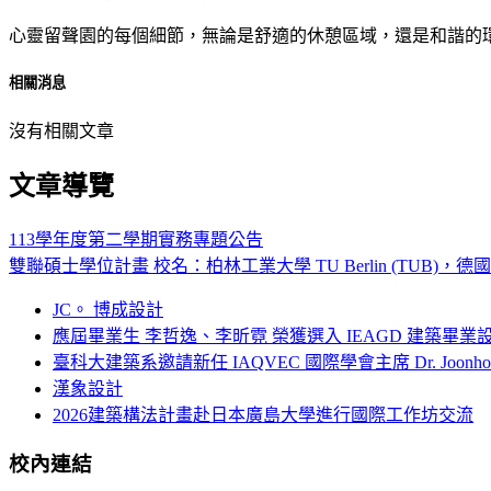
心靈留聲園的每個細節，無論是舒適的休憩區域，還是和諧的
相關消息
沒有相關文章
文章導覽
113學年度第二學期實務專題公告
雙聯碩士學位計畫 校名：柏林工業大學 TU Berlin (TUB)，德國
JC。 博成設計
應屆畢業生 李哲逸、李昕霓 榮獲選入 IEAGD 建築畢業
臺科大建築系邀請新任 IAQVEC 國際學會主席 Dr. Joonh
漢象設計
2026建築構法計畫赴日本廣島大學進行國際工作坊交流
校內連結