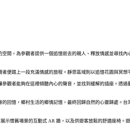
的空間，為參觀者提供一個追憶逝去的親人、釋放情感並尋找內
觀者便踏上一段充滿情感的旅程。靜思區域則以追憶花園與冥想
讓參觀者能夠在這裡傾聽內心的聲音，並找到緩解的插座。透過
春的回憶，鄉村生活的鄉情記憶，最終回歸自然的心靈歸處。台
有展示懷舊場景的互動式 AR 牆，以及供遊客放鬆的舒適座椅。