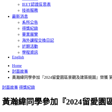
IEET認證反思表
技術服務
最新消息
系所公告
得獎紀錄
畢業展覽
海外課程交換日記
近期活動
學程資訊
English
Home
封面故事
黃瀚緯同學參加『2024留愛園區景觀及建築競圖』榮獲 
封面故事
得獎紀錄
黃瀚緯同學參加『2024留愛園