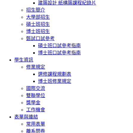
建築設計 紙構築課程紀錄片
招生簡介
大學部招生
碩士班招生
博士班招生
甄試口試參考
碩士班口試參考指南
博士班口試參考指南
學生資訊
修業規定
選修課程規劃表
博士班修業規定
國際交流
雙聯學位
獎學金
工作機會
表單與連結
常用表單
離系問卷