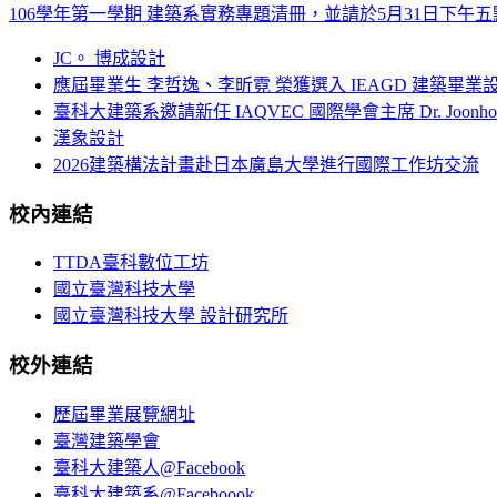
106學年第一學期 建築系實務專題清冊，並請於5月31日下午
JC。 博成設計
應屆畢業生 李哲逸、李昕霓 榮獲選入 IEAGD 建築畢業
臺科大建築系邀請新任 IAQVEC 國際學會主席 Dr. Joonh
漢象設計
2026建築構法計畫赴日本廣島大學進行國際工作坊交流
校內連結
TTDA臺科數位工坊
國立臺灣科技大學
國立臺灣科技大學 設計研究所
校外連結
歷屆畢業展覽網址
臺灣建築學會
臺科大建築人@Facebook
臺科大建築系@Faceboook