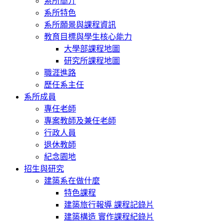
系所簡介
系所特色
系所願景與課程資訊
教育目標與學生核心能力
大學部課程地圖
研究所課程地圖
職涯進路
歷任系主任
系所成員
專任老師
專案教師及兼任老師
行政人員
退休教師
紀念園地
招生與研究
建築系在做什麼
特色課程
建築旅行報導 課程記錄片
建築構造 實作課程紀錄片