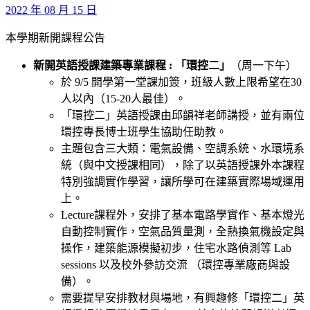
2022 年 08 月 15 日
本學期新開課程公告
新開英語授課建築專業課程 : 「環控二」
（周一下午）
於 9/5 開學第一堂課加簽，班級人數上限希望在30
人以內（15-20人最佳）。
「環控二」英語授課由邱韻祥老師講授，並有兩位
環控專長博士班學生協助任助教。
主題包含三大類：電氣設備、空調系統、水環境系
統（與中文授課相同），除了以英語授課外本課程
特別強調實作學習，讓所學可在建築實際場域運用
上。
Lecture課程外，安排了基本電路學實作、基本燈光
自動控制實作，空氣品質量測，全熱換氣機設定與
操作，建築能源模擬初步，住宅水路偵測等 Lab
sessions 以及校外參訪交流 （環控專業廠商與設
備）。
需要提早安排教材與場地，有興趣修「環控二」英