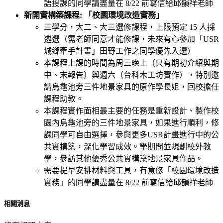
語授課的同學請盡量在 8/22 前寫信給邱韻祥老師
新開實構築課程: 「校園環境改造實務」
三學分，大二、大三選修課程，上限預定 15 人採
遴選（需老師同意才能修課，未來有心參加「USR
城鄉牽手計畫」田野工作之同學優先入選）
本課程上課的時間為周三晚上（只有期初介紹與期
中、末報告）與週六（台科木工坊實作），特別邀
請烏龜池旁三件地景家具的原作學長姐，回校擔任
課程助教。
本課程實作面相最主要的任務是重新設計、製作校
園內烏龜池旁的三件地景家具，如果進行順利，修
課同學可自由選擇，參與更多USR計畫進行中的公
共實構築，深化學習成效。學期間並規劃校外教
學，參訪其他優秀公共實構築地景家具作品。
需要提早安排材料與工具，有意修「校園環境改造
實務」的同學請盡量在 8/22 前寫信給邱韻祥老師
相關消息