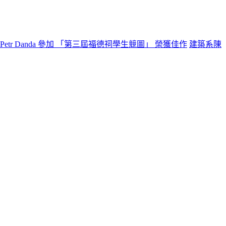
tr Danda 參加 「第三屆福德祠學生競圖」 榮獲佳作
建築系陳