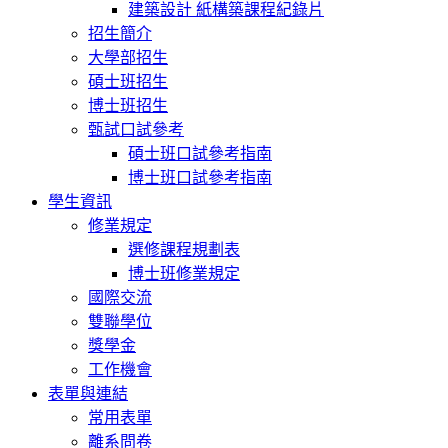
建築設計 紙構築課程紀錄片
招生簡介
大學部招生
碩士班招生
博士班招生
甄試口試參考
碩士班口試參考指南
博士班口試參考指南
學生資訊
修業規定
選修課程規劃表
博士班修業規定
國際交流
雙聯學位
獎學金
工作機會
表單與連結
常用表單
離系問卷