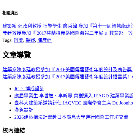
相關消息
建築系 鄭政利教授 指導學生 廖哲緯 參加『第十一屆智慧綠
彥廷教授參加『 2017芬蘭拉赫蒂國際海報三年展 』教育部一
Tags:
得獎
,
競賽
,
陳彥廷
文章導覽
建築系陳彥廷教授參加『 2016美國傳達藝術年度設計及廣告獎』教育部一
建築系陳彥廷教授參加『 2017美國傳達藝術年度設計插畫獎』教育部一等獎
JC。 博成設計
應屆畢業生 李哲逸、李昕霓 榮獲選入 IEAGD 建築畢業
臺科大建築系邀請新任 IAQVEC 國際學會主席 Dr. Joonh
漢象設計
2026建築構法計畫赴日本廣島大學進行國際工作坊交流
校內連結