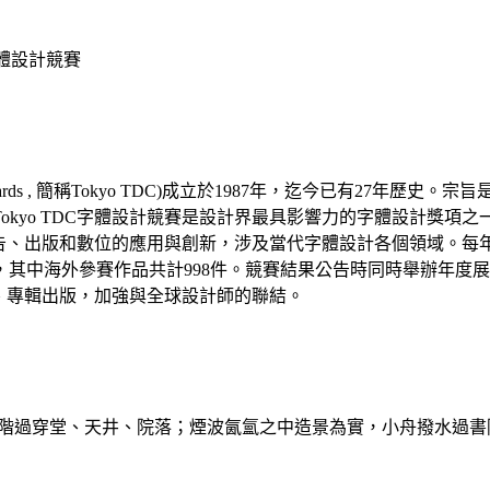
 東京字體設計競賽
 Annual Awards , 簡稱Tokyo TDC)成立於1987年，迄
okyo TDC字體設計競賽是設計界最具影響力的字體設計獎項
刷、廣告、出版和數位的應用與創新，涉及當代字體設計各個領域。
參賽，其中海外參賽作品共計998件。競賽結果公告時同時舉辦年度
覽、專輯出版，加強與全球設計師的聯結。
階過穿堂、天井、院落；煙波氤氳之中造景為實，小舟撥水過書