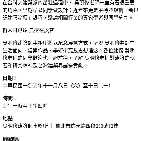
在台科大建築系的茁壯過程中， 吳明修老師一直有著很重要
的角色。早期帶著同學做設計；近年來更是主持並規劃「新世
紀建築論壇」課程，邀請相關行業的專家學者與同學分享。
哲人日已遠 典型在夙昔
吳明修建築師事務所將以紀念展覽方式，呈現 吳明修老師在
生活面向、建築作品、學術研究及思想理念。各位緬懷 吳明
修老師的同學歡迎也一起前往，了解 吳明修老師對建築的執
著和研究精神及台灣建築界諸多貢獻。
日期
：
中華民國一〇三年十一月八日（六）至十日（一）
時間
：
上午十時至下午四時
地點
吳明修建築師事務所 ｜ 臺北市信義路四段233號12樓
相關消息